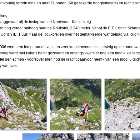
envoudig terrein afdalen naar Talboden (60 gezekerde hoogtemeters) en rechts te
king:
laggevaar bij de instap van de Nordwand-Klettersteig.
n nog verder omhoog naar de Roßkofel, 2.240 meter: Vanaf de E.T. Contin Scharte 
 Contin (B, 1 uur) naar de Roßkofel en over het gemarkeerde wandelpad via Rudnig
006 werd een temperamentvolle en zeer krachtrovende klettersteig op de noordw
weg werd met kabels beter gezekerd en onlangs kwam er nog een mooie kletterstei
el geniet men - voorzover men nog de kracht daarvoor heeft - van een mooi uitzicht
g van Italië.