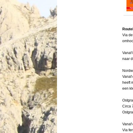
Route
Via de
omhoog
Vanaf 
naar d
Nordwa
Vanaf 
heeft 
Menu overslaan
een kl
Ostgra
Circa 
Ostgra
Vanaf 
Via fe