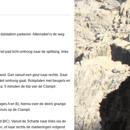
 dalstation parkeren. Alternatief is de weg
het pad licht omhoog naar de splitsing, links
and. Dan vanuit een geul naar rechts. Daar
steil omhoog gaat. Rotsplaten met beugels en
a. 5 minuten de top van de Clampil.
ges A en B), hierna over de deels grazige
kruis op de Clampil.
 B/C). Vanuit de Scharte naar links via de
hen, of naar rechts de markeringen volgend