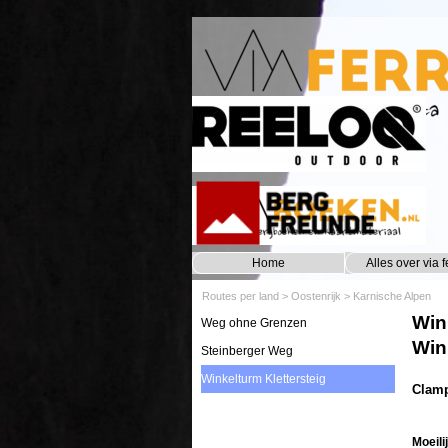
Ga naar de inhoud
Home
Alles over via f
Routes per land
>
Oostenrijk
>
Karnische Alpen
Win
Weg ohne Grenzen
Win
Steinberger Weg
Winkelturm Klettersteig
Clamp
Moeili