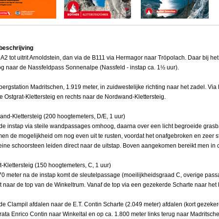
beschrijving
 A2 tot uitrit Arnoldstein, dan via de B111 via Hermagor naar Tröpolach. Daar bij het
 naar de Nassfeldpass Sonnenalpe (Nassfeld - instap ca. 1½ uur).
bergstation Madritschen, 1.919 meter, in zuidwestelijke richting naar het zadel. Via 
e Ostgrat-Klettersteig en rechts naar de Nordwand-Klettersteig.
nd-Klettersteig (200 hoogtemeters, D/E, 1 uur)
de instap via steile wandpassages omhoog, daarna over een licht begroeide grasb
men de mogelijkheid om nog even uit te rusten, voordat het onafgebroken en zeer 
eine schoorsteen leiden direct naar de uitstap. Boven aangekomen bereikt men in c
t-Klettersteig (150 hoogtemeters, C, 1 uur)
70 meter na de instap komt de sleutelpassage (moeilijkheidsgraad C, overige passa
t naar de top van de Winkeltrum. Vanaf de top via een gezekerde Scharte naar het 
de Clampil afdalen naar de E.T. Contin Scharte (2.049 meter) afdalen (kort gezekerd
rrata Enrico Contin naar Winkeltal en op ca. 1.800 meter links terug naar Madritsc