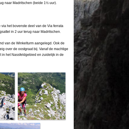
rug naar Madritschen (beide 1½ uur).
via het bovenste deel van de Via ferrata
sattel in 2 uur terug naar Madritschen.
and van de Winkelturm aangelegd. Ook de
g over de oostgraat bij. Vanaf de machtige
 in het Nassfeldgebied en zuidelijk in de