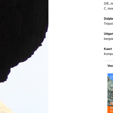
D/E, z
C, moe
Dalpl
Tröpol
Uitga
bergst
Kaart
Kompa
Voo