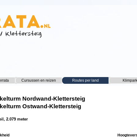
Menu overslaan
errata
Cursussen en reizen
▼
Routes per land
▼
Klimpar
▼
kelturm Nordwand-Klettersteig
kelturm Ostwand-Klettersteig
il, 2.079 meter
jkheid
Hoogtevers