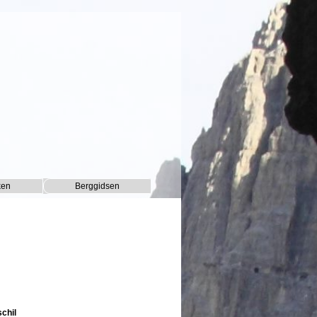
ken
Berggidsen
▼
▼
chil