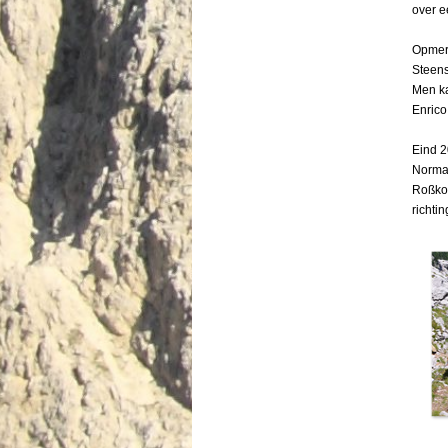
over e
Opmer
Steens
Men ka
Enrico
Eind 2
Normal
Roßkof
richtin