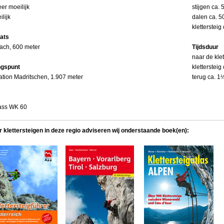
eer moeilijk
stijgen ca.
ilijk
dalen ca. 5
klettersteig
aats
ach, 600 meter
Tijdsduur
naar de kle
ngspunt
klettersteig
ation Madritschen, 1.907 meter
terug ca. 1
ss WK 60
r klettersteigen in deze regio adviseren wij onderstaande boek(en):