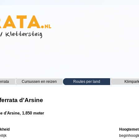
Menu overslaan
errata
Cursussen en reizen
▼
Routes per land
▼
Klimpar
▼
ferrata d'Arsine
se d'Arsine, 1.850 meter
jkheid
Hoogtemet
ilijk
beginhoogt