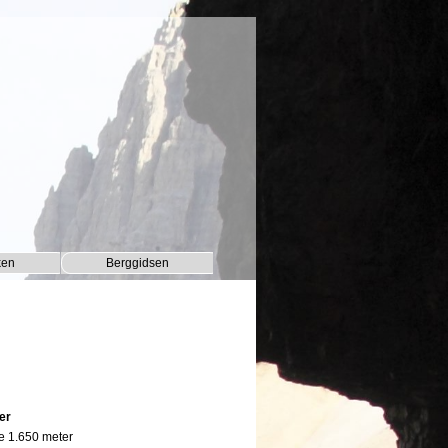
ken
Berggidsen
▼
▼
er
e 1.650 meter