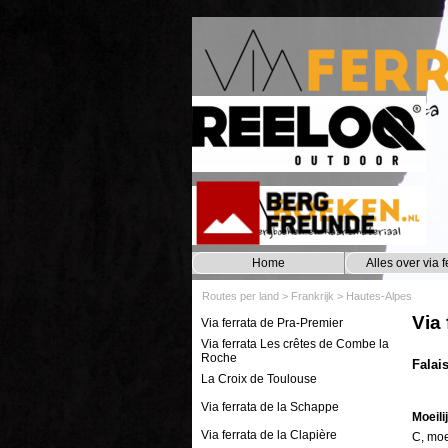
Ga naar de inhoud
Home
Alles over via f
Routes per land
>
Frankrijk
>
Hautes-Alpes
Via 
Via ferrata de Pra-Premier
Via ferrata Les crêtes de Combe la
Roche
Falai
La Croix de Toulouse
Via ferrata de la Schappe
Moeili
Via ferrata de la Clapière
C, moe