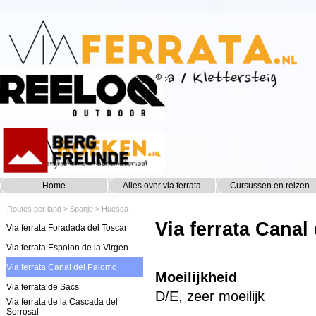
Ga naar de inhoud
Home
Alles over via ferrata
Cursussen en reizen
▼
Routes per land
>
Spanje
>
Huesca
Via ferrata Canal
Via ferrata Foradada del Toscar
Via ferrata Espolon de la Virgen
Via ferrata Canal del Palomo
Moeilijkheid
Via ferrata de Sacs
D/E, zeer moeilijk
Via ferrata de la Cascada del
Sorrosal