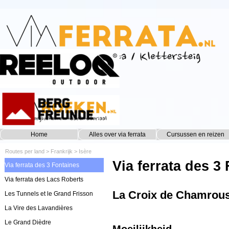
Ga naar de inhoud
Home
Alles over via ferrata
Cursussen en reizen
▼
Routes per land
>
Frankrijk
>
Isère
Via ferrata des 3
Via ferrata des 3 Fontaines
Via ferrata des Lacs Roberts
La Croix de Chamrous
Les Tunnels et le Grand Frisson
La Vire des Lavandières
Le Grand Dièdre