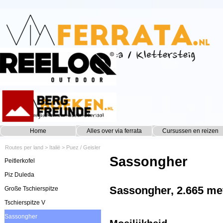
Ga naar de inhoud
Home
Alles over via ferrata
Cursussen en reizen
▼
Routes per land
>
Italië
>
Puez / Geisler
Sassongher
Peitlerkofel
Piz Duleda
Sassongher, 2.665 me
Große Tschierspitze
Tschierspitze V
Sassongher