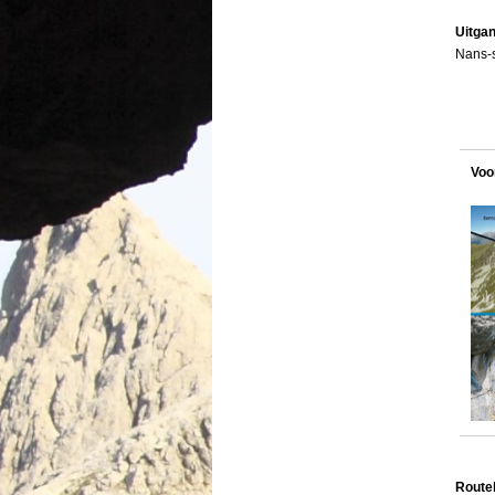
Uitga
Nans-
Voo
Route