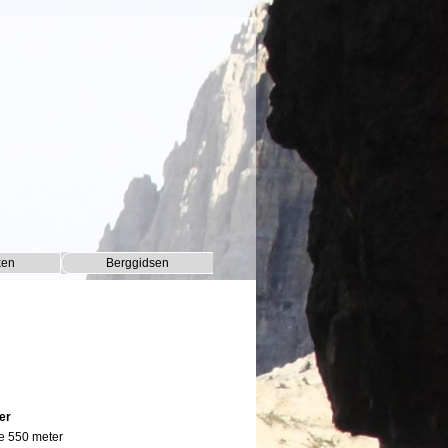
ken
Berggidsen
▼
▼
er
e 550 meter