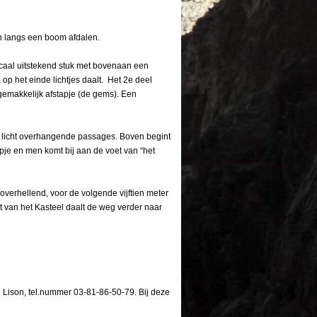
n langs een boom afdalen.
ticaal uitstekend stuk met bovenaan een
 op het einde lichtjes daalt. Het 2e deel
gemakkelijk afstapje (de gems). Een
e licht overhangende passages. Boven begint
je en men komt bij aan de voet van “het
, overhellend, voor de volgende vijftien meter
t van het Kasteel daalt de weg verder naar
u Lison, tel.nummer 03-81-86-50-79. Bij deze