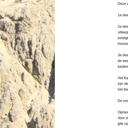
Deze v
1e dee
Menu overslaan
2e dee
uitweg
eindig
horizo
3e dee
de weg
kastee
Het Ka
zijn s
het do
De omg
Opmer
Voor d
gite zi