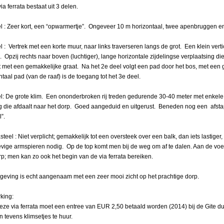
ia ferrata bestaat uit 3 delen.
l : Zeer kort, een “opwarmertje”. Ongeveer 10 m horizontaal, twee apenbruggen e
l : Vertrek met een korte muur, naar links traverseren langs de grot. Een klein ver
. Opzij rechts naar boven (luchtiger), lange horizontale zijdelingse verplaatsing die
t met een gemakkelijke graat. Na het 2e deel volgt een pad door het bos, met een 
ntaal pad (van de raaf) is de toegang tot het 3e deel.
l: De grote klim. Een ononderbroken rij treden gedurende 30-40 meter met enkel
 die afdaalt naar het dorp. Goed aangeduid en uitgerust. Beneden nog een afstap
l”.
steel : Niet verplicht; gemakkelijk tot een oversteek over een balk, dan iets lastiger
tevige armspieren nodig. Op de top komt men bij de weg om af te dalen. Aan de voe
rp; men kan zo ook het begin van de via ferrata bereiken.
eving is echt aangenaam met een zeer mooi zicht op het prachtige dorp.
king:
eze via ferrata moet een entree van EUR 2,50 betaald worden (2014) bij de Gite d
jn tevens klimsetjes te huur.