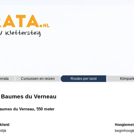
Menu overslaan
errata
Cursussen en reizen
▼
Routes per land
▼
Klimpar
▼
 Baumes du Verneau
aumes du Verneau, 550 meter
jkheid
Hoogtemet
ilijk
beginhoogt