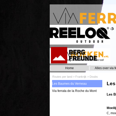
Ga naar de inhoud
Home
Alles over via f
Routes per land
>
Frankrijk
>
Doubs
Les
Les Baumes du Verneau
Via ferrata de la Roche du Mont
Les B
Moeili
C, moe