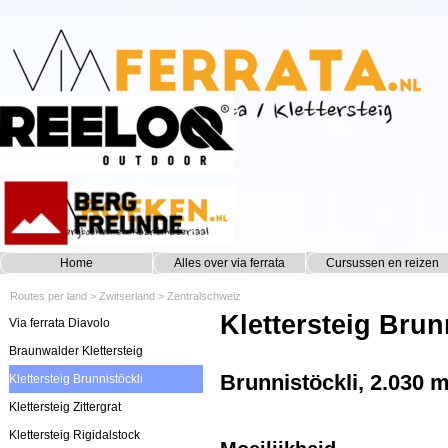
Ga naar de inhoud
Home
Alles over via ferrata
Cursussen en reizen
▼
Routes per land
>
Zwitserland
>
Zentralschweiz
Klettersteig Brun
Via ferrata Diavolo
Braunwalder Klettersteig
Brunnistöckli, 2.030 
Klettersteig Brunnistöckli
Klettersteig Zittergrat
Klettersteig Rigidalstock