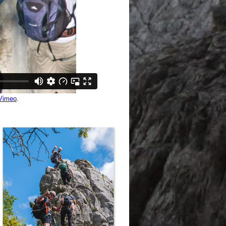
Vimeo
.