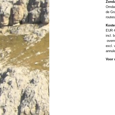
Zonda
Omdat
de Gra
route
Kost
EUR 4
incl. 
overn
excl. 
Menu overslaan
annul
Voor 