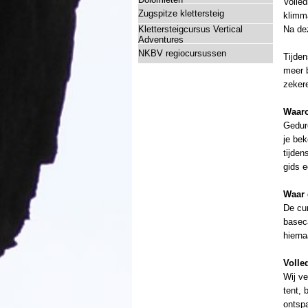
Volled
Zugspitze klettersteig
klimma
Klettersteigcursus Vertical
Na dez
Adventures
NKBV regiocursussen
Tijden
meer b
zekere
Waar
Gedure
je bek
tijden
gids e
Waar 
De cur
basec
hierna
Volle
Wij ve
tent, 
ontsp