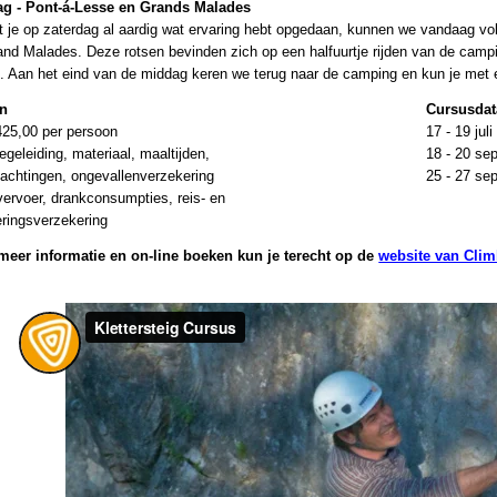
g - Pont-á-Lesse en Grands Malades
 je op zaterdag al aardig wat ervaring hebt opgedaan, kunnen we vandaag v
nd Malades. Deze rotsen bevinden zich op een halfuurtje rijden van de campi
s. Aan het eind van de middag keren we terug naar de camping en kun je met 
en
Cursusdat
25,00 per persoon
17 - 19 juli
begeleiding, materiaal, maaltijden,
18 - 20 se
achtingen, ongevallenverzekering
25 - 27 se
vervoer, drankconsumpties, reis- en
eringsverzekering
meer informatie en on-line boeken kun je terecht
op de
website van Cli