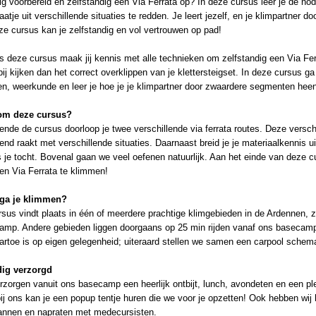
ig voorbereid en zelfstandig een Via Ferrata op? In deze cursus leer je de nod
atje uit verschillende situaties te redden. Je leert jezelf, en je klimpartner
e cursus kan je zelfstandig en vol vertrouwen op pad!
s deze cursus maak jij kennis met alle technieken om zelfstandig een Via Fer
ij kijken dan het correct overklippen van je klettersteigset. In deze cursus 
n, weerkunde en leer je hoe je je klimpartner door zwaardere segmenten heen
om deze cursus?
nde de cursus doorloop je twee verschillende via ferrata routes. Deze verschi
end raakt met verschillende situaties. Daarnaast breid je je materiaalkennis 
s je tocht. Bovenal gaan we veel oefenen natuurlijk. Aan het einde van deze 
en Via Ferrata te klimmen!
ga je klimmen?
sus vindt plaats in één of meerdere prachtige klimgebieden in de Ardennen, 
amp. Andere gebieden liggen doorgaans op 25 min rijden vanaf ons basecamp b
artoe is op eigen gelegenheid; uiteraard stellen we samen een carpool schem
dig verzorgd
rzorgen vanuit ons basecamp een heerlijk ontbijt, lunch, avondeten en een pl
bij ons kan je een popup tentje huren die we voor je opzetten! Ook hebben wij 
annen en napraten met medecursisten.