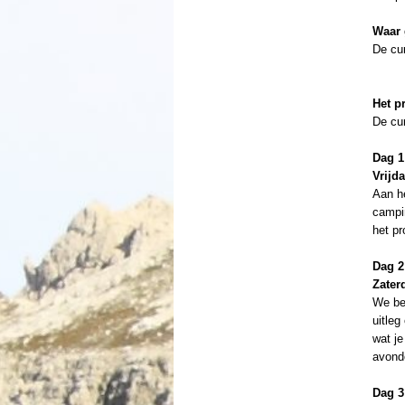
Waar 
De cur
Het 
De cu
Dag 1
Vrijd
Aan h
campin
het p
Dag 2
Zater
We beg
uitleg
wat j
avonde
Dag 3