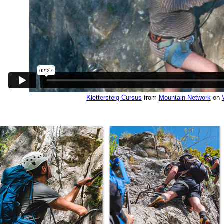
Klettersteig Cursus
from
Mountain Network
on