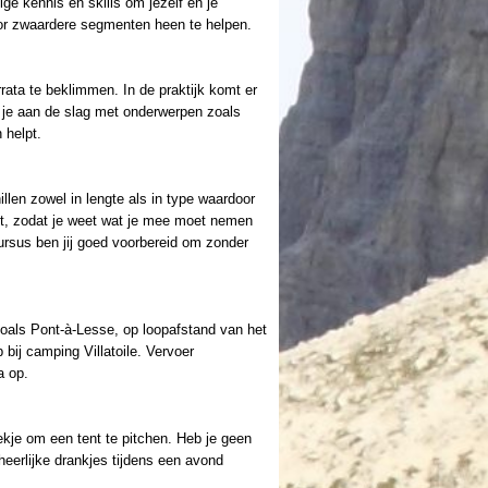
ige kennis en skills om jezelf en je
 door zwaardere segmenten heen te helpen.
rata te beklimmen. In de praktijk komt er
ga je aan de slag met onderwerpen zoals
 helpt.
llen zowel in lengte als in type waardoor
uit, zodat je weet wat je mee moet nemen
cursus ben jij goed voorbereid om zonder
zoals Pont-à-Lesse, op loopafstand van het
ij camping Villatoile. Vervoer
a op.
ekje om een tent te pitchen. Heb je geen
heerlijke drankjes tijdens een avond