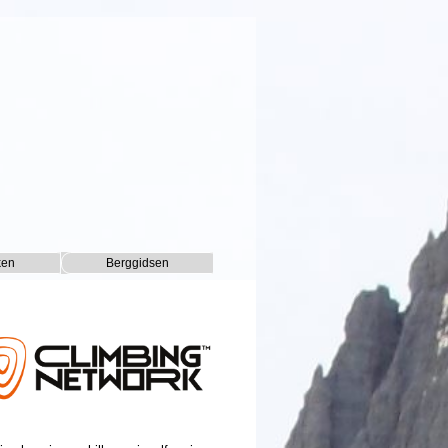
ken
Berggidsen
▼
▼