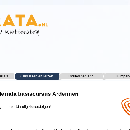
Menu overslaan
errata
Cursussen en reizen
▼
Routes per land
▼
Klimpar
▼
 ferrata basiscursus Ardennen
 naar zelfstandig klettersteigen!