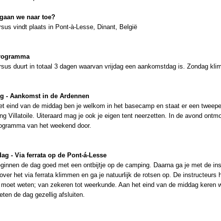
gaan we naar toe?
sus vindt plaats in Pont-à-Lesse, Dinant, België
programma
rsus duurt in totaal 3 dagen waarvan vrijdag een aankomstdag is. Zondag kli
ag - Aankomst in de Ardennen
et eind van de middag ben je welkom in het basecamp en staat er een tweeper
g Villatoile. Uiteraard mag je ook je eigen tent neerzetten. In de avond ontm
rogramma van het weekend door.
dag - Via ferrata op de Pont-á-Lesse
innen de dag goed met een ontbijtje op de camping. Daarna ga je met de instr
 over het via ferrata klimmen en ga je natuurlijk de rotsen op. De instructeurs 
e moet weten; van zekeren tot weerkunde. Aan het eind van de middag keren 
ten de dag gezellig afsluiten.