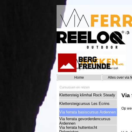
Ga naar de inhoud
Home
Alles over via f
Cursussen en reizen
Via
Klettersteig klimhal Rock Steady
Klettersteigcursus Les Ecrins
Op weg
Via ferrata basiscursus Ardennen
Via ferrata gevorderdencursus
Ardennen
Via ferrata huttentocht
Dolomieten