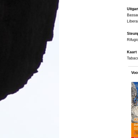
Uitga
Bassan
Libera
Steun
Rifugi
Kaart
Tabacc
Voo