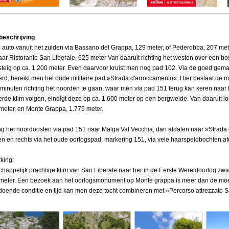
beschrijving
 auto vanuit het zuiden via Bassano del Grappa, 129 meter, of Pederobba, 207 meter
ar Ristorante San Liberale, 625 meter Van daaruit richting het westen over een b
rsteig op ca. 1.200 meter. Even daarvoor kruist men nog pad 102. Via de goed gemar
rd, bereikt men het oude militaire pad »Strada d'arroccamento«. Hier bestaat de 
 minuten richting het noorden te gaan, waar men via pad 151 terug kan keren naar h
rde klim volgen, eindigt deze op ca. 1.600 meter op een bergweide. Van daaruit l
meter, en Monte Grappa, 1.775 meter.
ng het noordoosten via pad 151 naar Malga Val Vecchia, dan afdalen naar »Strada 
n en rechts via het oude oorlogspad, markering 151, via vele haarspeldbochten af
king:
happelijk prachtige klim van San Liberale naar her in de Eerste Wereldoorlog z
meter. Een bezoek aan het oorlogsmonument op Monte grappa is meer dan de moe
ldoende conditie en tijd kan men deze tocht combineren met »Percorso attrezzato S