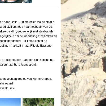
, naar Fietta, 380 meter, en via de smalle
ospad steil omhoog naar het begin van de
keerde klim, gedeeltelijk met staalkabels
mogelijkheid om de wandeling af te breken en
et uitgangspunt. Blijft men echter de
oopt men makkelijk naar Rifugio Bassano,
d'arroccamento«, dan een stuk richting het
dalen naar het uitgangspunt.
waar bevochten gebied van Monte Grappa,
ite waard!
ass Brusai«.