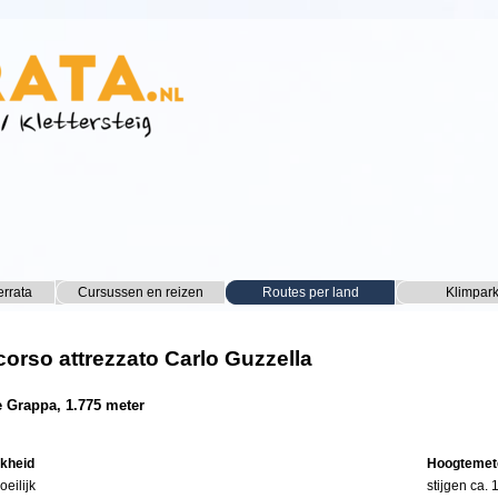
Menu overslaan
errata
Cursussen en reizen
▼
Routes per land
▼
Klimpar
▼
corso attrezzato Carlo Guzzella
 Grappa, 1.775 meter
jkheid
Hoogtemet
oeilijk
stijgen ca.