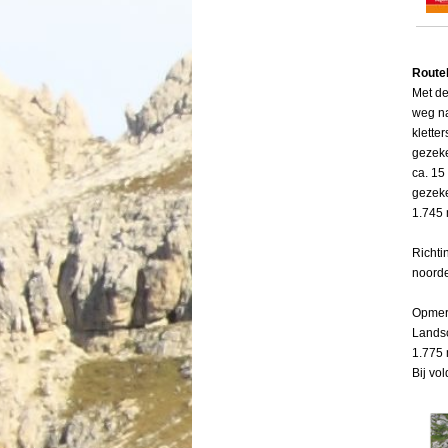
Route
Met de
weg na
klette
gezeke
ca. 15
gezeke
1.745 
Richti
noorde
Opmer
Landsc
1.775 
Menu overslaan
Bij vo