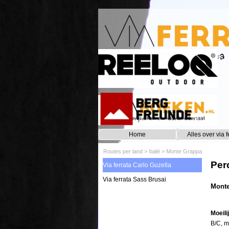
Ga naar de inhoud
Home
Alles over via f
Routes per land
>
Italië
>
Monte Grappa
Per
Via ferrata Carlo Guzella
Via ferrata Sass Brusai
Monte
Moeili
B/C, m