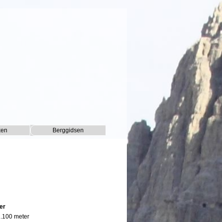
ken
Berggidsen
▼
▼
er
 1.100 meter