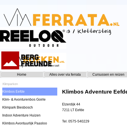
Ga naar de inhoud
Home
Alles over via ferrata
Cursussen en reizen
▼
Klimparken
Klimbos Adventure Eefd
Klimbos Eefde
Klim- & Avonturenbos Goirle
Elzerdijk 44
Klimpark Biesbosch
7211 LT Eefde
Indoor Adventure Huizen
Tel. 0575-540229
Klimbos Avontuurlijk Paasloo