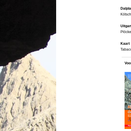
Dalpl
Kötsc
Uitga
Plöcke
Kaart
Tabac
Voo