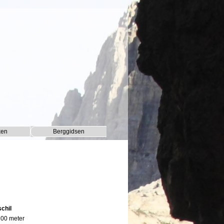
ken
Berggidsen
▼
▼
chil
 800 meter