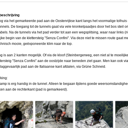
beschrijving
 via het gemarkeerde pad aan de Oostenrijkse kant langs het voormalige tolhuis ri
unnels. De toegang tot de tunnels gaat via vele kronkelpaadjes door het bos steil 
abels. Na de tunnels via het pad verder tot aan een wegsplitsing, waar naar links (r
ijke begin van de klettersteig "Senza Confini". Via deze niet te missen route gaat 
chnisch mooie, geëxponeerde klim naar de top.
ng is aan 2 kanten mogelijk. Of via de kloof (Steinbergerweg, een niet al te moeilijke
ttersteig "Senza Confini” aan de oostzijde naar beneden ziet gaan. Men kan ook v
laggevaarlijk pad aan de Italiaanse kant afdalen, via Grüne Schneid.
king:
amp is erg handig in de tunnel. Alleen te begaan tijdens goede weersomstandig
ken aan de rechterkant (pad is gemarkeerd).