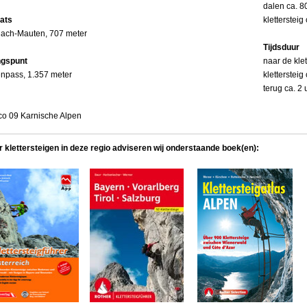
dalen ca. 8
aats
klettersteig
hach-Mauten, 707 meter
Tijdsduur
ngspunt
naar de klet
npass, 1.357 meter
klettersteig
terug ca. 2 
co 09 Karnische Alpen
r klettersteigen in deze regio adviseren wij onderstaande boek(en):