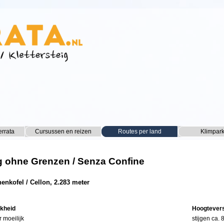
Menu overslaan
errata
Cursussen en reizen
▼
Routes per land
▼
Klimpar
▼
 ohne Grenzen / Senza Confine
henkofel / Cellon, 2.283 meter
jkheid
Hoogtevers
r moeilijk
stijgen ca.