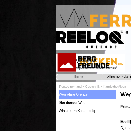
Ga naar de inhoud
Home
Alles over via f
Routes per land
>
Oostenrijk
>
Karnische Alpen
Weg
Weg ohne Grenzen
Steinberger Weg
Frisc
Winkelturm Klettersteig
Moeili
D, zee