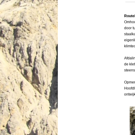
Route
Omhoog
Menu overslaan
door t
staalk
eigenl
klimte
Afdali
de kle
steens
Opmer
Hoofdl
ontwij