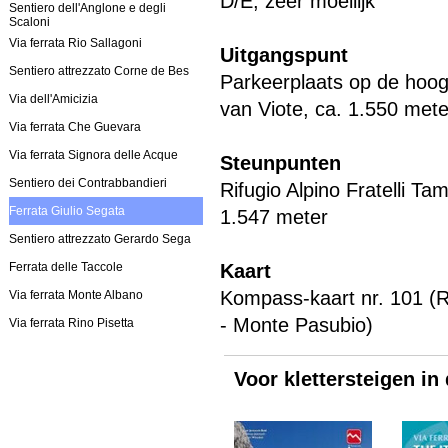
D/E, zeer moeilijk
Sentiero dell'Anglone e degli
Scaloni
Via ferrata Rio Sallagoni
Uitgangspunt
Sentiero attrezzato Corne de Bes
Parkeerplaats op de hoog
Via dell'Amicizia
van Viote, ca. 1.550 mete
Via ferrata Che Guevara
Via ferrata Signora delle Acque
Steunpunten
Sentiero dei Contrabbandieri
Rifugio Alpino Fratelli Ta
Ferrata Giulio Segata
1.547 meter
Sentiero attrezzato Gerardo Sega
Ferrata delle Taccole
Kaart
Kompass-kaart nr. 101 (
Via ferrata Monte Albano
- Monte Pasubio)
Via ferrata Rino Pisetta
Voor klettersteigen in