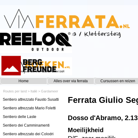
Ga naar de inhoud
Home
Alles over via ferrata
Cursussen en reizen
▼
Routes per land
>
Italië
>
Gardameer
Ferrata Giulio Se
Sentiero attrezzato Fausto Susatti
Sentiero attrezzato Mario Foletti
Dosso d'Abramo, 2.13
Sentiero delle Laste
Sentiero dei Camminamenti
Moeilijkheid
Sentiero attrezzato dei Colodri