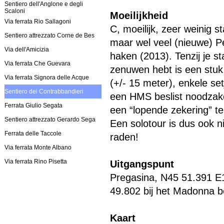
Sentiero dell'Anglone e degli
Scaloni
Moeilijkheid
Via ferrata Rio Sallagoni
C, moeilijk, zeer weinig s
Sentiero attrezzato Corne de Bes
maar wel veel (nieuwe) Pe
Via dell'Amicizia
haken (2013). Tenzij je st
Via ferrata Che Guevara
zenuwen hebt is een stuk
Via ferrata Signora delle Acque
(+/- 15 meter), enkele se
Sentiero dei Contrabbandieri
een HMS beslist noodzake
Ferrata Giulio Segata
een “lopende zekering” t
Sentiero attrezzato Gerardo Sega
Een solotour is dus ook n
Ferrata delle Taccole
raden!
Via ferrata Monte Albano
Via ferrata Rino Pisetta
Uitgangspunt
Pregasina, N45 51.391 E
49.802 bij het Madonna b
Kaart