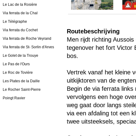
Le Lac de la Rosière
Via ferrata de la Chal
Le Télégraphe
Via ferrata du Cochet
Routebeschrijving
Men rijdt richting Aussois
Via ferrata de Roche Veyrand
tegenover het fort Victor
Via ferrata de St- Sorlin d'Arves
bos.
Le Golet de la Trouye
Le Pas de l'Ours
Vertrek vanaf het kleine 
Le Roc de Tovière
uitkijktoren van de engte
Les Plates de la Daille
Begin de via ferrata lin
Le Rocher Saint-Pierre
vervolgens een hoge over
Poingt Ravier
weg gaat door langs stei
via een afdaling tot een 
twee uitsteeksels, specia