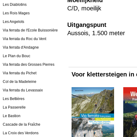
Moeilijkheid
Les Diablotins
C/D, moeilijk
Les Rois Mages
Les Angelots
Uitgangspunt
Via ferrata de l'Ecole Buissonière
Aussois, 1.500 meter
Via ferrata du Roc du Vent
Via ferrata d'Andagne
Le Plan du Bouc
Via ferrata des Grosses Pierres
Via ferrata du Pichet
Voor klettersteigen in
Col de la Madeleine
Via ferrata du Levassaix
Les Bettières
La Passerelle
Le Bastion
Cascade de la Fraîche
La Croix des Verdons