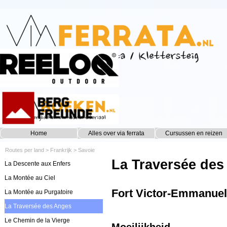
Ga naar de inhoud
Home
Alles over via ferrata
Cursussen en reizen
▼
Routes per land
>
Frankrijk
>
Savoie
La Traversée des
La Descente aux Enfers
La Montée au Ciel
Fort Victor-Emmanuel
La Montée au Purgatoire
La Traversée des Anges
Le Chemin de la Vierge