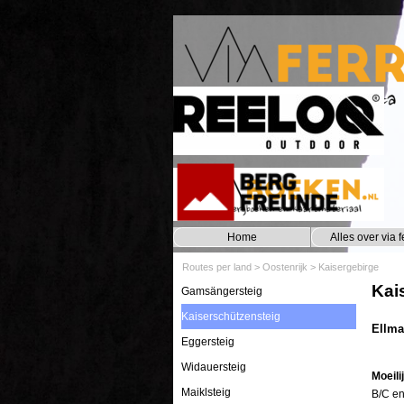
Ga naar de inhoud
Home
Alles over via f
Routes per land
>
Oostenrijk
>
Kaisergebirge
Kai
Gamsängersteig
Kaiserschützensteig
Ellma
Eggersteig
Widauersteig
Moeili
Maiklsteig
B/C en