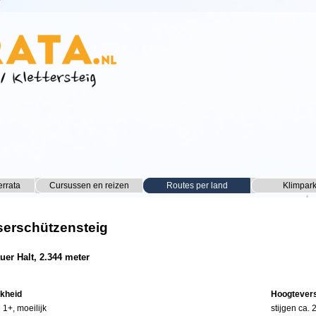
Menu overslaan
errata
Cursussen en reizen
▼
Routes per land
▼
Klimpar
▼
serschützensteig
uer Halt, 2.344 meter
jkheid
Hoogtevers
 1+, moeilijk
stijgen ca.