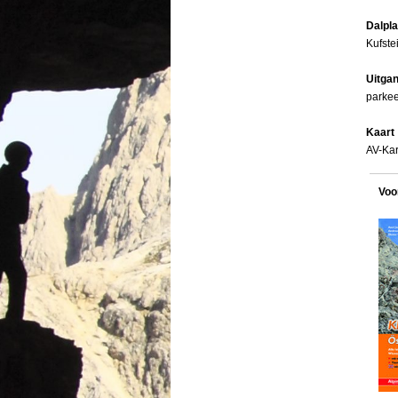
Dalpl
Kufste
Uitga
parkee
Kaart
AV-Ka
Voo
Menu overslaan