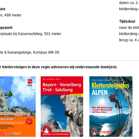
dalen ca. 2
aats
klettersteig
in, 499 meter
Tijdsduur
ngspunt
naar de klet
rplaats bij Kaiseraufstieg, 501 meter
klettersteig
terug ca. 4 
rte 8 Kaisergebirge, Kompas WK 09
r klettersteigen in deze regio adviseren wij onderstaande boek(en):