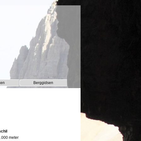
ken
Berggidsen
▼
▼
chil
 2.000 meter