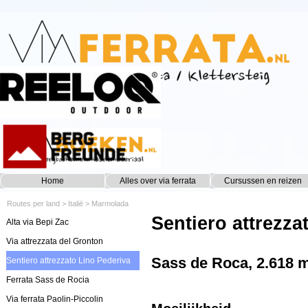
Ga naar de inhoud
Home
Alles over via ferrata
Cursussen en reizen
▼
Routes per land
>
Italië
>
Marmolada
Sentiero attrezza
Alta via Bepi Zac
Via attrezzata del Gronton
Sass de Roca, 2.618 
Sentiero attrezzato Lino Pederiva
Ferrata Sass de Rocia
Via ferrata Paolin-Piccolin