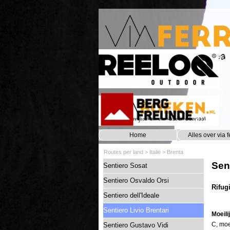
Ga naar de inhoud
Home
Alles over via f
Routes per land
>
Italië
>
Brenta
Sent
Sentiero Sosat
Sentiero Osvaldo Orsi
Rifug
Sentiero dell'Ideale
Sentiero Livio Brentari
Moeili
C, moe
Sentiero Gustavo Vidi