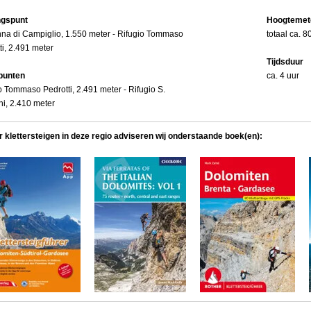
ngspunt
Hoogtemet
a di Campiglio, 1.550 meter - Rifugio Tommaso
totaal ca. 
ti, 2.491 meter
Tijdsduur
punten
ca. 4 uur
o Tommaso Pedrotti, 2.491 meter - Rifugio S.
ni, 2.410 meter
r klettersteigen in deze regio adviseren wij onderstaande boek(en):