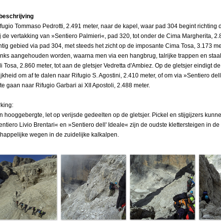
beschrijving
fugio Tommaso Pedrotti, 2.491 meter, naar de kapel, waar pad 304 begint richting 
j de vertakking van »Sentiero Palmieri«, pad 320, tot onder de Cima Margherita, 2.
htig gebied via pad 304, met steeds het zicht op de imposante Cima Tosa, 3.173 met
inks aangehouden worden, waarna men via een hangbrug, talrijke trappen en staal
di Tosa, 2.860 meter, tot aan de gletsjer Vedretta d'Ambiez. Op de gletsjer eindigt d
jkheid om af te dalen naar Rifugio S. Agostini, 2.410 meter, of om via »Sentiero de
 te gaan naar Rifugio Garbari ai XII Apostoli, 2.488 meter.
king:
in hooggebergte, let op verijsde gedeelten op de gletsjer. Pickel en stijgijzers ku
ntiero Livio Brentari« en »Sentiero dell' Ideale« zijn de oudste klettersteigen in d
happelijke wegen in de zuidelijke kalkalpen.