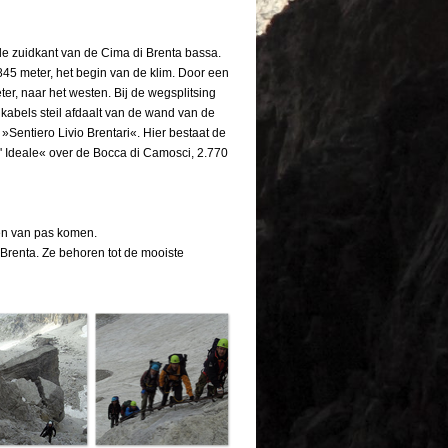
de zuidkant van de Cima di Brenta bassa.
845 meter, het begin van de klim. Door een
er, naar het westen. Bij de wegsplitsing
kabels steil afdaalt van de wand van de
e »Sentiero Livio Brentari«. Hier bestaat de
ll' Ideale« over de Bocca di Camosci, 2.770
nnen van pas komen.
e Brenta. Ze behoren tot de mooiste