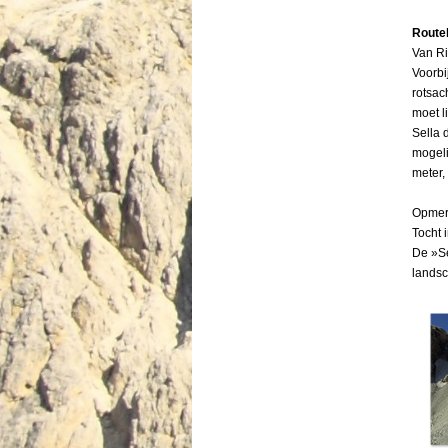
Route
Van Ri
Voorbi
rotsac
moet l
Sella 
mogeli
meter,
Menu overslaan
Opmer
Tocht 
De »Se
landsc