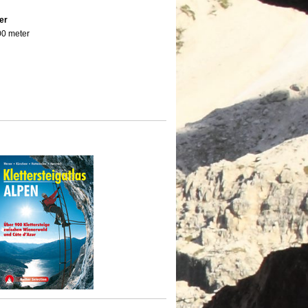
er
800 meter