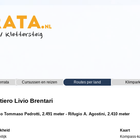
Menu overslaan
errata
Cursussen en reizen
▼
Routes per land
▼
Klimpar
▼
iero Livio Brentari
io Tommaso Pedrotti, 2.491 meter - Rifugio A. Agostini, 2.410 meter
jkheid
Kaart
ilijk
Kompass-kaa