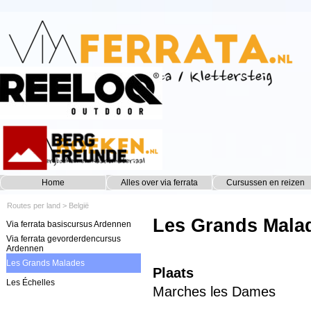
Ga naar de inhoud
Home
Alles over via ferrata
Cursussen en reizen
▼
Routes per land
> België
Les Grands Mala
Via ferrata basiscursus Ardennen
Via ferrata gevorderdencursus
Ardennen
Les Grands Malades
Plaats
Les Échelles
Marches les Dames