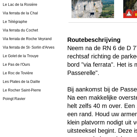
Le Lac de la Rosière
Via ferrata de la Chal
Le Télégraphe
Via ferrata du Cochet
Routebeschrijving
Via ferrata de Roche Veyrand
Neem na de RN 6 de D 77 
Via ferrata de St- Sorlin d'Arves
rechtsaf richting de park
Le Golet de la Trouye
bord "via ferrata". Het i
Le Pas de l'Ours
Passerelle".
Le Roc de Tovière
Les Plates de la Daille
Bij aankomst bij de Passe
Le Rocher Saint-Pierre
Na een makkelijke overst
Poingt Ravier
helt zelfs 40 m over. Een
een rand. Houd uw armen 
klein platvorm nodigt uit
uitsteeksel begint. Deze i