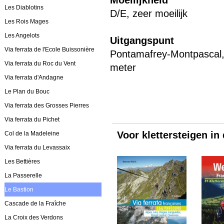
Moeilijkheid
Les Diablotins
D/E, zeer moeilijk
Les Rois Mages
Les Angelots
Uitgangspunt
Via ferrata de l'Ecole Buissonière
Pontamafrey-Montpascal
Via ferrata du Roc du Vent
meter
Via ferrata d'Andagne
Le Plan du Bouc
Via ferrata des Grosses Pierres
Via ferrata du Pichet
Voor klettersteigen in
Col de la Madeleine
Via ferrata du Levassaix
Les Bettières
La Passerelle
Le Bastion
Cascade de la Fraîche
La Croix des Verdons