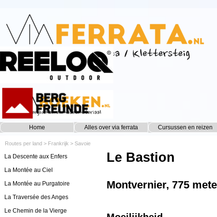
Ga naar de inhoud
Home
Alles over via ferrata
Cursussen en reizen
▼
Routes per land
>
Frankrijk
>
Savoie
Le Bastion
La Descente aux Enfers
La Montée au Ciel
Montvernier, 775 mete
La Montée au Purgatoire
La Traversée des Anges
Le Chemin de la Vierge