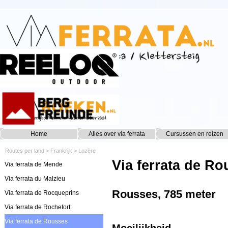
Ga naar de inhoud
Home
Alles over via ferrata
Cursussen en reizen
▼
Routes per land
>
Frankrijk
>
Lozère
Via ferrata de R
Via ferrata de Mende
Via ferrata du Malzieu
Rousses, 785 meter
Via ferrata de Rocqueprins
Via ferrata de Rochefort
Via ferrata de Rousses