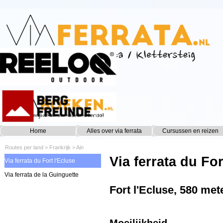
Ga naar de inhoud
Home
Alles over via ferrata
Cursussen en reizen
▼
Routes per land
>
Frankrijk
>
Ain
Via ferrata du For
Via ferrata du Fort l'Ecluse
Via ferrata de la Guinguette
Fort l'Ecluse, 580 met